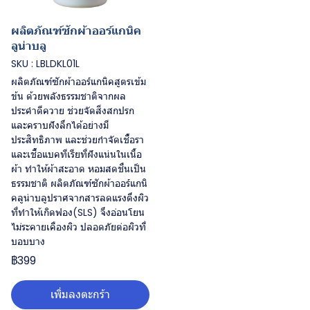
ผลิตภัณฑ์ซักผ้าออร์แกนิค
ลูน่าบลู
SKU : LBLDKL01L
ผลิตภัณฑ์ซักผ้าออร์แกนิคสูตรเข้ม
ข้น ด้วยพลังธรรมชาติจากผล
ประคำดีควาย ช่วยจัดสิ่งสกปรก
และคราบฝังลึกได้อย่างมี
ประสิทธิภาพ และช่วยกำจัดเชื้อรา
และเชื้อแบคทีเรียที่ฝังแน่นในเนื้อ
ผ้า ทำให้ผ้าสะอาด หอมสดชื่นเป็น
ธรรมชาติ ผลิตภัณฑ์ซักผ้าออร์แกนิ
คลูน่าบลูปราศจากสารลดแรงตึงผิว
ที่ทำให้เกิดฟอง(SLS) จึงอ่อนโยน
ไม่ระคายเคืองผิว ปลอดภัยต่อผิวที่
บอบบาง
฿399
เพิ่มลงตะกร้า