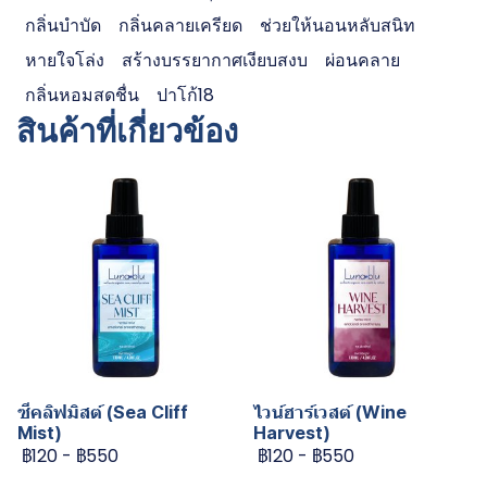
กลิ่นบำบัด
กลิ่นคลายเครียด
ช่วยให้นอนหลับสนิท
หายใจโล่ง
สร้างบรรยากาศเงียบสงบ
ผ่อนคลาย
กลิ่นหอมสดชื่น
ปาโก้18
สินค้าที่เกี่ยวข้อง
ซีคลิฟมิสต์ (Sea Cliff
ไวน์ฮาร์เวสต์ (Wine
Mist)
Harvest)
฿120
-
฿550
฿120
-
฿550