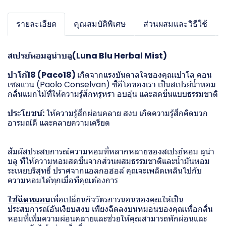
รายละเอียด
คุณสมบัติพิเศษ
ส่วนผสมและวิธีใช้
สเปรย์หอมลูน่าบลู(Luna Blu Herbal Mist)
ปาโก้18 (Paco18)
เกิดจากแรงบันดาลใจของคุณเปาโล คอน
เซลแวน (Paolo Conselvan) ซีอีโอของเรา เป็นสเปรย์น้ำหอม
กลิ่นแมกไม้ที่ให้ความรู้สึกหรูหรา อบอุ่น และสดชื่นแบบธรรมชาติ
ประโยชน์:
ให้ความรู้สึกผ่อนคลาย สงบ เกิดความรู้สึกคิดบวก
อารมณ์ดี และคลายความเครียด
สัมผัสประสบการณ์ความหอมที่หลากหลายของสเปรย์หอม ลูน่า
บลู ที่ให้ความหอมสดชื่นจากส่วนผสมธรรมชาติและน้ำมันหอม
ระเหยบริสุทธิ์ ปราศจากแอลกอฮอล์ คุณจะเพลิดเพลินไปกับ
ความหอมได้ทุกเมื่อที่คุณต้องการ
ใช้ฉีดหมอน
เพื่อเปลี่ยนกิจวัตรการนอนของคุณให้เป็น
ประสบการณ์อันเงียบสงบ เพียงฉีดลงบนหมอนของคุณเพื่อกลิ่น
หอมที่เพิ่มความผ่อนคลายและช่วยให้คุณสามารถพักผ่อนและ