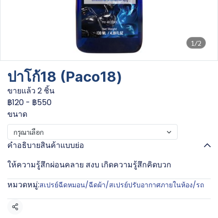
1/2
ปาโก้18 (Paco18)
ขายแล้ว 2 ชิ้น
฿120
-
฿550
ขนาด
กรุณาเลือก
คำอธิบายสินค้าแบบย่อ
ให้ความรู้สึกผ่อนคลาย สงบ เกิดความรู้สึกคิดบวก
หมวดหมู่:
สเปรย์ฉีดหมอน/ฉีดผ้า/สเปรย์ปรับอากาศภายในห้อง/รถ
แชร์