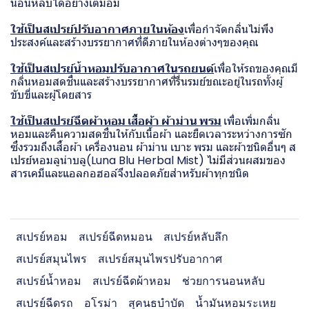
นอนหลับได้อย่างเต็มอิ่ม
ใช้เป็นสเปรย์ปรับอากาศภายในห้อง
เพื่อกำจัดกลิ่นไม่พึง
ประสงค์และสร้างบรรยากาศที่ดีภายในห้องต่างๆของคุณ
ใช้เป็นสเปรย์น้ำหอมปรับอากาศในรถยนต์
เพื่อให้รถของคุณมี
กลิ่นหอมสดชื่นและสร้างบรรยากาศที่รื่นรมย์ขณะอยู่ในรถทั้งผู้
ขับขี่และผู้โดยสาร
ใช้เป็นสเปรย์ฉีดผ้าหอม เสื้อผ้า ผ้าม่าน พรม
เพื่อเพิ่มกลิ่น
หอมและคืนความสดชื่นให้กับเนื้อผ้า และยืดเวลาระหว่างการซัก
ซึ่งรวมถึงเสื้อผ้า เครื่องนอน ผ้าม่าน เบาะ พรม และผ้าชนิดอื่นๆ ส
เปรย์หอมลูน่าบลู(Luna Blu Herbal Mist) ไม่มีส่วนผสมของ
สารเคมีและแอลกอฮอล์จึงปลอดภัยสำหรับผ้าทุกชนิด
สเปรย์หอม
สเปรย์ฉีดหมอน
สเปรย์หลับลึก
สเปรย์สมุนไพร
สเปรย์สมุนไพรปรับอากาศ
สเปรย์น้ำหอม
สเปรย์ฉีดผ้าหอม
ช่วยการนอนหลับ
สเปรย์ฉีดรถ
อโรม่า
สุคนธบำบัด
น้ำมันหอมระเหย