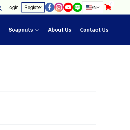
0
EN
Login
Register
Soapnuts
About Us
Contact Us