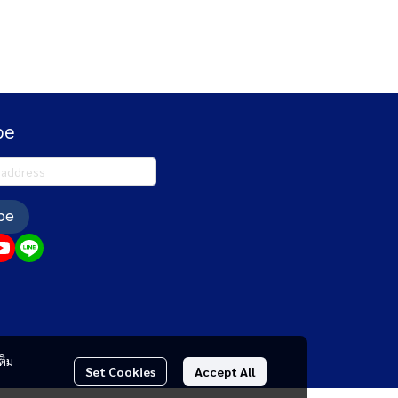
be
be
ติม
Set Cookies
Accept All