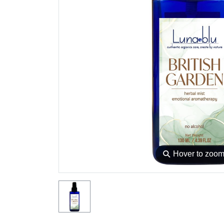
⚲
Hover to zoo