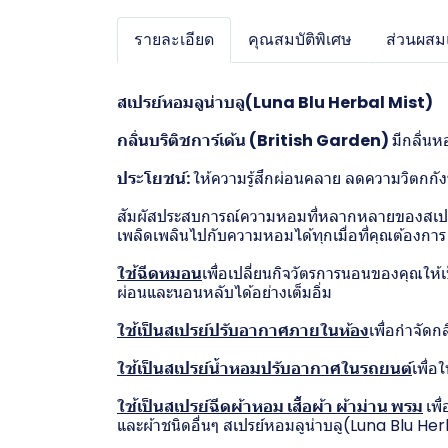
รายละเอียด
คุณสมบัติพิเศษ
ส่วนผสมแ
สเปรย์หอมลูน่าบลู(Luna Blu Herbal Mist)
กลิ่นบริติชการ์เด้น (British Garden)
มีกลิ่น
ประโยชน์:
ให้ความรู้สึกผ่อนคลาย ลดความวิตกกั
สัมผัสประสบการณ์ความหอมที่หลากหลายของสเปรย์
เพลิดเพลินไปกับความหอมได้ทุกเมื่อที่คุณต้องการ
ใช้ฉีดหมอน
เพื่อเปลี่ยนกิจวัตรการนอนของคุณให
ผ่อนและนอนหลับได้อย่างเต็มอิ่ม
ใช้เป็นสเปรย์ปรับอากาศภายในห้อง
เพื่อกำจัดก
ใช้เป็นสเปรย์น้ำหอมปรับอากาศในรถยนต์
เพื่อ
ใช้เป็นสเปรย์ฉีดผ้าหอม เสื้อผ้า ผ้าม่าน พรม
เพื
และผ้าชนิดอื่นๆ สเปรย์หอมลูน่าบลู(Luna Blu H