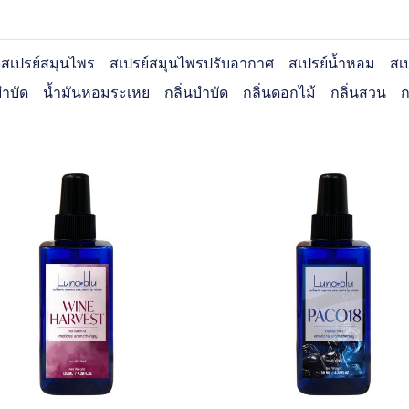
สเปรย์สมุนไพร
สเปรย์สมุนไพรปรับอากาศ
สเปรย์น้ำหอม
สเ
ำบัด
น้ำมันหอมระเหย
กลิ่นบำบัด
กลิ่นดอกไม้
กลิ่นสวน
ก