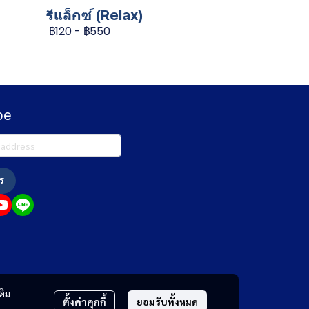
รีแล็กซ์ (Relax)
฿120
-
฿550
be
ร
ติม
ตั้งค่าคุกกี้
ยอมรับทั้งหมด