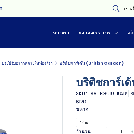
m
เข้าส
หน้าแรก
ผลิตภัณฑ์ของเรา
เกี
สเปรย์ปรับอากาศภายในห้อง/รถ
บริติชการ์เด้น (British Garden)
บริติชการ์เด
SKU : LBATBG010
10มล.
ข
฿120
ขนาด
10มล.
จำนวน