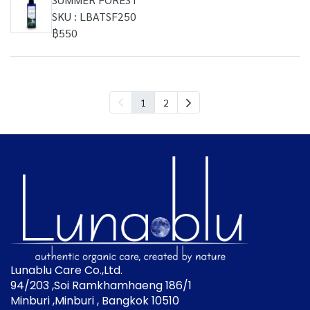
SKU : LBATSF250
฿550
1
2
Lunablu Care Co.,Ltd.
94/203 ,Soi Ramkhamhaeng 186/1
Minburi ,Minburi , Bangkok 10510